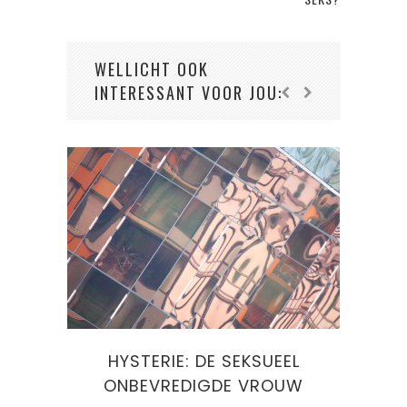
WELLICHT OOK
INTERESSANT VOOR JOU:
NEEM JIJ WEL EENS EEN HAPJE
HOE
W
UIT DE GENDERKOEK?