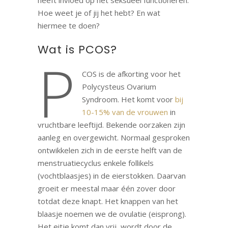
heeft invloed op het seksueel functioneren.
Hoe weet je of jij het hebt? En wat
hiermee te doen?
Wat is PCOS?
P
COS is de afkorting voor het
Polycysteus Ovarium
Syndroom. Het komt voor
bij
10-15% van de vrouwen
in
vruchtbare leeftijd. Bekende oorzaken zijn
aanleg en overgewicht. Normaal gesproken
ontwikkelen zich in de eerste helft van de
menstruatiecyclus enkele follikels
(vochtblaasjes) in de eierstokken. Daarvan
groeit er meestal maar één zover door
totdat deze knapt. Het knappen van het
blaasje noemen we de ovulatie (eisprong).
Het eitje komt dan vrij, wordt door de