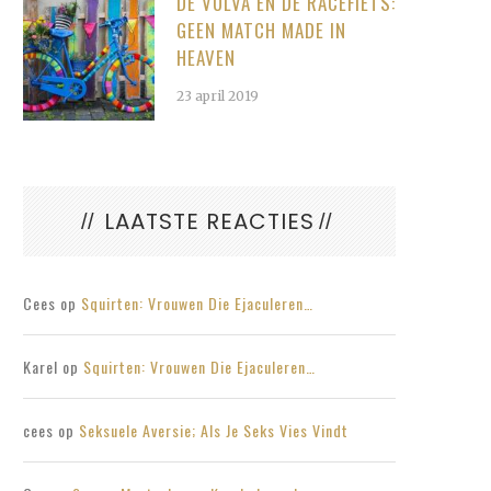
DE VULVA EN DE RACEFIETS:
GEEN MATCH MADE IN
HEAVEN
23 april 2019
LAATSTE REACTIES
Cees
op
Squirten: Vrouwen Die Ejaculeren…
Karel
op
Squirten: Vrouwen Die Ejaculeren…
cees
op
Seksuele Aversie; Als Je Seks Vies Vindt