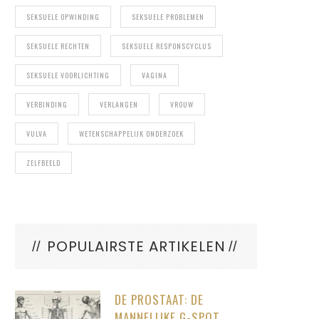
SEKSUELE OPWINDING
SEKSUELE PROBLEMEN
SEKSUELE RECHTEN
SEKSUELE RESPONSCYCLUS
SEKSUELE VOORLICHTING
VAGINA
VERBINDING
VERLANGEN
VROUW
VULVA
WETENSCHAPPELIJK ONDERZOEK
ZELFBEELD
POPULAIRSTE ARTIKELEN
DE PROSTAAT: DE
MANNELIJKE G-SPOT