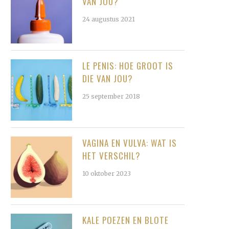
VAN JOU?
24 augustus 2021
LE PENIS: HOE GROOT IS
DIE VAN JOU?
25 september 2018
VAGINA EN VULVA: WAT IS
HET VERSCHIL?
10 oktober 2023
KALE POEZEN EN BLOTE