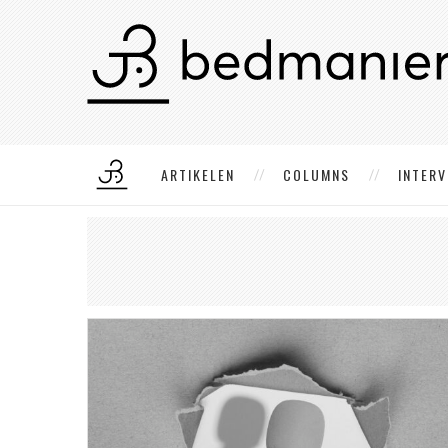
ARTIKELEN
COLUMNS
INTERV