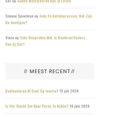
Ger
op
Samen Masturberen Kun Je Leren!
Simone Speelman
op
Seks En Antidepressiva; Wat Zijn
De Gevolgen?
Vince
op
Seks Bespreken Met Je Kinderen/ouders…
Doe Jij Dat?
MEEST RECENT
Bedmanieren.nl Gaat Op Inactief
15 juli 2024
Is Het Slecht Om Naar Porno Te Kijken?
18 juni 2024