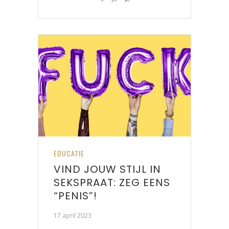
EDUCATIE
VIND JOUW STIJL IN
SEKSPRAAT: ZEG EENS
“PENIS”!
17 april 2023