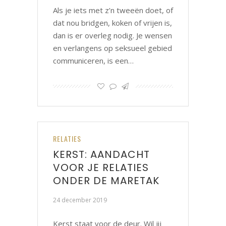
Als je iets met z’n tweeën doet, of
dat nou bridgen, koken of vrijen is,
dan is er overleg nodig. Je wensen
en verlangens op seksueel gebied
communiceren, is een…
RELATIES
KERST: AANDACHT
VOOR JE RELATIES
ONDER DE MARETAK
24 december 2019
Kerst staat voor de deur. Wil jij