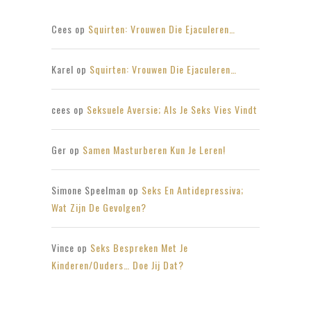
Cees
op
Squirten: Vrouwen Die Ejaculeren…
Karel
op
Squirten: Vrouwen Die Ejaculeren…
cees
op
Seksuele Aversie; Als Je Seks Vies Vindt
Ger
op
Samen Masturberen Kun Je Leren!
Simone Speelman
op
Seks En Antidepressiva;
Wat Zijn De Gevolgen?
Vince
op
Seks Bespreken Met Je
Kinderen/ouders… Doe Jij Dat?