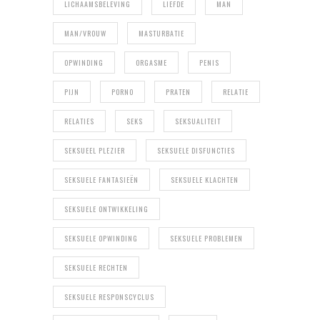
LICHAAMSBELEVING
LIEFDE
MAN
MAN/VROUW
MASTURBATIE
OPWINDING
ORGASME
PENIS
PIJN
PORNO
PRATEN
RELATIE
RELATIES
SEKS
SEKSUALITEIT
SEKSUEEL PLEZIER
SEKSUELE DISFUNCTIES
SEKSUELE FANTASIEËN
SEKSUELE KLACHTEN
SEKSUELE ONTWIKKELING
SEKSUELE OPWINDING
SEKSUELE PROBLEMEN
SEKSUELE RECHTEN
SEKSUELE RESPONSCYCLUS