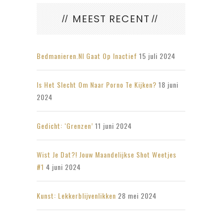
MEEST RECENT
Bedmanieren.nl Gaat Op Inactief
15 juli 2024
Is Het Slecht Om Naar Porno Te Kijken?
18 juni
2024
Gedicht: ‘Grenzen’
11 juni 2024
Wist Je Dat?! Jouw Maandelijkse Shot Weetjes
#1
4 juni 2024
Kunst: Lekkerblijvenlikken
28 mei 2024