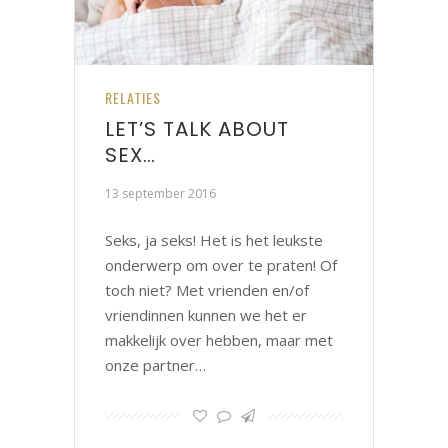
RELATIES
LET’S TALK ABOUT
SEX…
13 september 2016
Seks, ja seks! Het is het leukste
onderwerp om over te praten! Of
toch niet? Met vrienden en/of
vriendinnen kunnen we het er
makkelijk over hebben, maar met
onze partner…