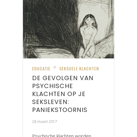
EDUCATIE
SEKSUELE KLACHTEN
DE GEVOLGEN VAN
PSYCHISCHE
KLACHTEN OP JE
SEKSLEVEN:
PANIEKSTOORNIS
28 maart 2017
Psychische klachten worden