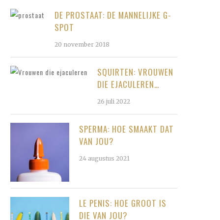
DE PROSTAAT: DE MANNELIJKE G-
SPOT
20 november 2018
SQUIRTEN: VROUWEN
DIE EJACULEREN…
26 juli 2022
SPERMA: HOE SMAAKT DAT
VAN JOU?
24 augustus 2021
LE PENIS: HOE GROOT IS
DIE VAN JOU?