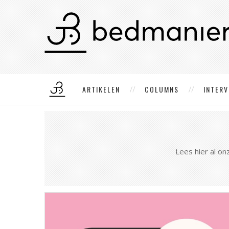
ARTIKELEN
COLUMNS
INTERV
Lees hier al on