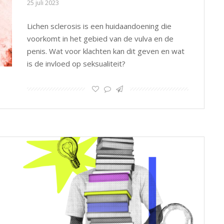
25 juli 2023
Lichen sclerosis is een huidaandoening die
voorkomt in het gebied van de vulva en de
penis. Wat voor klachten kan dit geven en wat
is de invloed op seksualiteit?