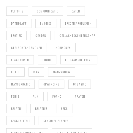
CLITORIS
COMMUNICATIE
DATEN
DATINGAPP
EMOTIES
ERECTIEPROBLEMEN
EROTIEK
GENDER
GESLACHTSGEMEENSCHAP
GESLACHTSHORMONEN
HORMONEN
KLAARKOMEN
LIBIDO
LICHAAMSBELEVING
LIEFDE
MAN
MAN/VROUW
MASTURBATIE
OPWINDING
ORGASME
PENIS
PIJN
PORNO
PRATEN
RELATIE
RELATIES
SEKS
SEKSUALITEIT
SEKSUEEL PLEZIER
SEKSUELE DISFUNCTIES
SEKSUELE FANTASIEËN