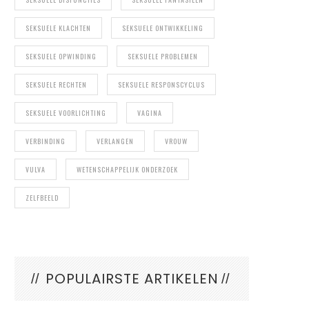
SEKSUELE KLACHTEN
SEKSUELE ONTWIKKELING
SEKSUELE OPWINDING
SEKSUELE PROBLEMEN
SEKSUELE RECHTEN
SEKSUELE RESPONSCYCLUS
SEKSUELE VOORLICHTING
VAGINA
VERBINDING
VERLANGEN
VROUW
VULVA
WETENSCHAPPELIJK ONDERZOEK
ZELFBEELD
POPULAIRSTE ARTIKELEN