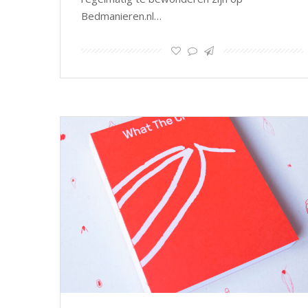
Bedmanieren.nl…