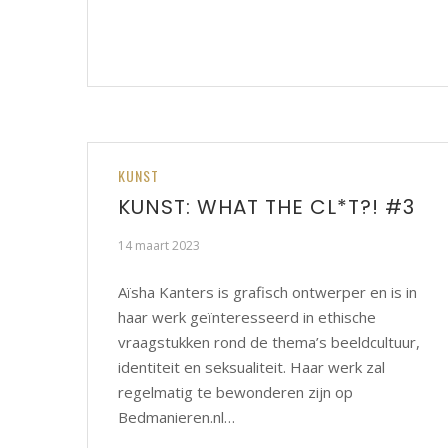
KUNST
KUNST: WHAT THE CL*T?! #3
14 maart 2023
Aïsha Kanters is grafisch ontwerper en is in
haar werk geïnteresseerd in ethische
vraagstukken rond de thema’s beeldcultuur,
identiteit en seksualiteit. Haar werk zal
regelmatig te bewonderen zijn op
Bedmanieren.nl…