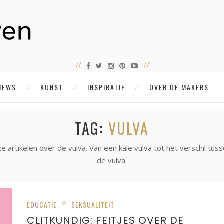
IEWS
KUNST
INSPIRATIE
OVER DE MAKERS
TAG
VULVA
ze artikelen over de vulva. Van een kale vulva tot het verschil tus
de vulva.
EDUCATIE
SEKSUALITEIT
CLITKUNDIG: FEITJES OVER DE