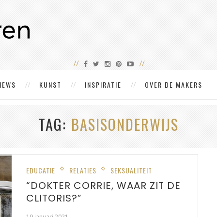
IEWS
KUNST
INSPIRATIE
OVER DE MAKERS
TAG
BASISONDERWIJS
EDUCATIE
RELATIES
SEKSUALITEIT
“DOKTER CORRIE, WAAR ZIT DE
CLITORIS?”
19 januari 2021