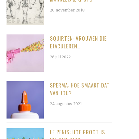
20 november 2018
SQUIRTEN: VROUWEN DIE
EJACULEREN…
26 juli 2022
SPERMA: HOE SMAAKT DAT
VAN JOU?
24 augustus 2021
LE PENIS: HOE GROOT IS