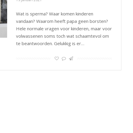
Wat is sperma? Waar komen kinderen
vandaan? Waarom heeft papa geen borsten?
Hele normale vragen voor kinderen, maar voor
volwassenen soms toch wat schaamtevol om
te beantwoorden. Gelukkig is er…