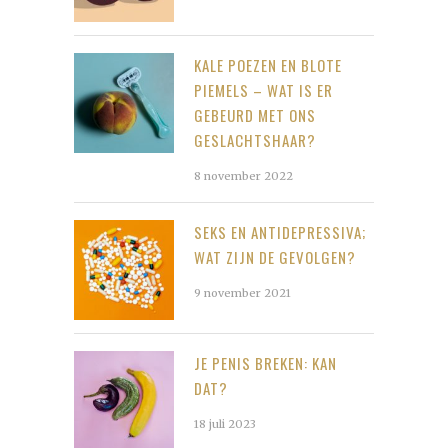
KALE POEZEN EN BLOTE
PIEMELS – WAT IS ER
GEBEURD MET ONS
GESLACHTSHAAR?
8 november 2022
SEKS EN ANTIDEPRESSIVA;
WAT ZIJN DE GEVOLGEN?
9 november 2021
JE PENIS BREKEN: KAN
DAT?
18 juli 2023