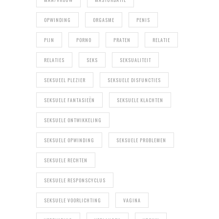
OPWINDING
ORGASME
PENIS
PIJN
PORNO
PRATEN
RELATIE
RELATIES
SEKS
SEKSUALITEIT
SEKSUEEL PLEZIER
SEKSUELE DISFUNCTIES
SEKSUELE FANTASIEËN
SEKSUELE KLACHTEN
SEKSUELE ONTWIKKELING
SEKSUELE OPWINDING
SEKSUELE PROBLEMEN
SEKSUELE RECHTEN
SEKSUELE RESPONSCYCLUS
SEKSUELE VOORLICHTING
VAGINA