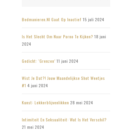
Bedmanieren.nl Gaat Op Inactief
15 juli 2024
Is Het Slecht Om Naar Porno Te Kijken?
18 juni
2024
Gedicht: ‘Grenzen’
11 juni 2024
Wist Je Dat?! Jouw Maandelijkse Shot Weetjes
#1
4 juni 2024
Kunst: Lekkerblijvenlikken
28 mei 2024
Intimiteit En Seksualiteit: Wat Is Het Verschil?
21 mei 2024