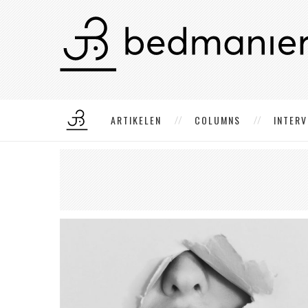
ARTIKELEN
COLUMNS
INTERV