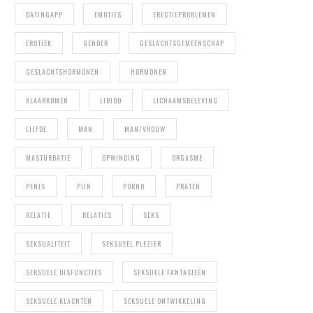
DATINGAPP
EMOTIES
ERECTIEPROBLEMEN
EROTIEK
GENDER
GESLACHTSGEMEENSCHAP
GESLACHTSHORMONEN
HORMONEN
KLAARKOMEN
LIBIDO
LICHAAMSBELEVING
LIEFDE
MAN
MAN/VROUW
MASTURBATIE
OPWINDING
ORGASME
PENIS
PIJN
PORNO
PRATEN
RELATIE
RELATIES
SEKS
SEKSUALITEIT
SEKSUEEL PLEZIER
SEKSUELE DISFUNCTIES
SEKSUELE FANTASIEËN
SEKSUELE KLACHTEN
SEKSUELE ONTWIKKELING