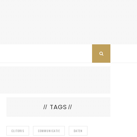
TAGS
CLITORIS
COMMUNICATIE
DATEN