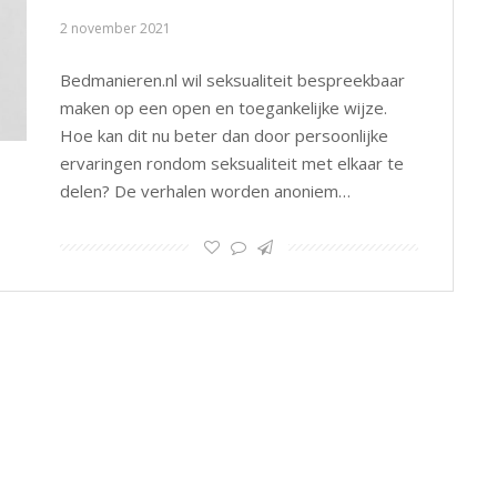
2 november 2021
Bedmanieren.nl wil seksualiteit bespreekbaar
maken op een open en toegankelijke wijze.
Hoe kan dit nu beter dan door persoonlijke
ervaringen rondom seksualiteit met elkaar te
delen? De verhalen worden anoniem…