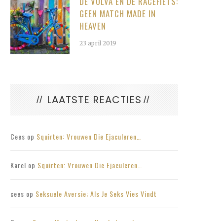
DE VULVA EN DE RACEFIETS:
GEEN MATCH MADE IN
HEAVEN
23 april 2019
LAATSTE REACTIES
Cees
op
Squirten: Vrouwen Die Ejaculeren…
Karel
op
Squirten: Vrouwen Die Ejaculeren…
cees
op
Seksuele Aversie; Als Je Seks Vies Vindt