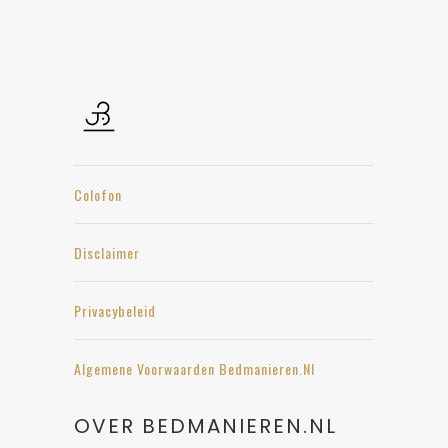
Seksleven?
14 mei 2024
Colofon
Disclaimer
Privacybeleid
Algemene Voorwaarden Bedmanieren.nl
OVER BEDMANIEREN.NL