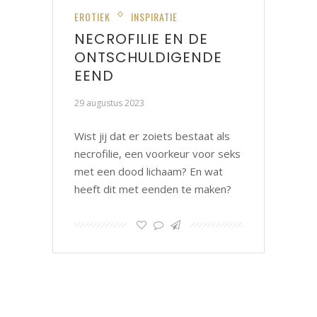
EROTIEK
INSPIRATIE
NECROFILIE EN DE
ONTSCHULDIGENDE
EEND
29 augustus 2023
Wist jij dat er zoiets bestaat als
necrofilie, een voorkeur voor seks
met een dood lichaam? En wat
heeft dit met eenden te maken?