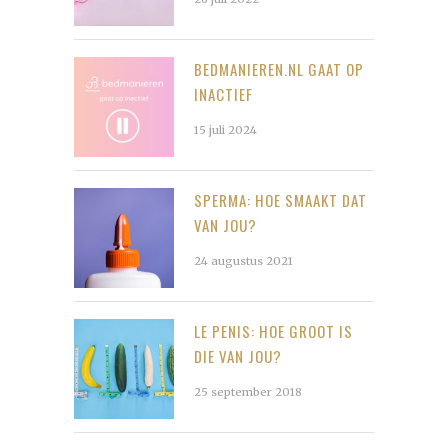
BEDMANIEREN.NL GAAT OP
INACTIEF
15 juli 2024
SPERMA: HOE SMAAKT DAT
VAN JOU?
24 augustus 2021
LE PENIS: HOE GROOT IS
DIE VAN JOU?
25 september 2018