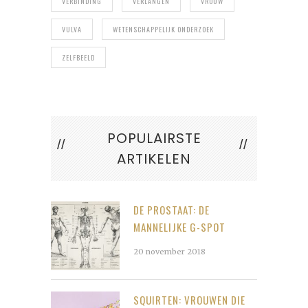
VERBINDING
VERLANGEN
VROUW
VULVA
WETENSCHAPPELIJK ONDERZOEK
ZELFBEELD
POPULAIRSTE
ARTIKELEN
DE PROSTAAT: DE
MANNELIJKE G-SPOT
20 november 2018
SQUIRTEN: VROUWEN DIE