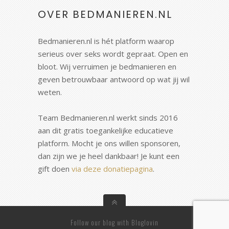
OVER BEDMANIEREN.NL
Bedmanieren.nl is hét platform waarop
serieus over seks wordt gepraat. Open en
bloot. Wij verruimen je bedmanieren en
geven betrouwbaar antwoord op wat jij wil
weten.
Team Bedmanieren.nl werkt sinds 2016
aan dit gratis toegankelijke educatieve
platform. Mocht je ons willen sponsoren,
dan zijn we je heel dankbaar! Je kunt een
gift doen
via deze donatiepagina
.
Follow our blog with Bloglovin