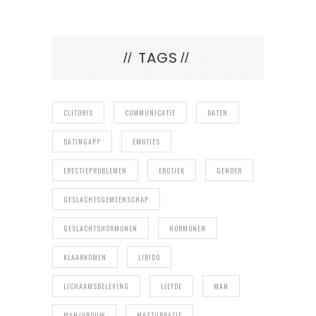
TAGS
CLITORIS
COMMUNICATIE
DATEN
DATINGAPP
EMOTIES
ERECTIEPROBLEMEN
EROTIEK
GENDER
GESLACHTSGEMEENSCHAP
GESLACHTSHORMONEN
HORMONEN
KLAARKOMEN
LIBIDO
LICHAAMSBELEVING
LIEFDE
MAN
MAN/VROUW
MASTURBATIE