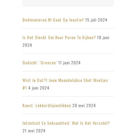
Bedmanieren.nl Gaat Op Inactief
15 juli 2024
Is Het Slecht Om Naar Porno Te Kijken?
18 juni
2024
Gedicht: ‘Grenzen’
11 juni 2024
Wist Je Dat?! Jouw Maandelijkse Shot Weetjes
#1
4 juni 2024
Kunst: Lekkerblijvenlikken
28 mei 2024
Intimiteit En Seksualiteit: Wat Is Het Verschil?
21 mei 2024