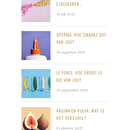
EJACULEREN…
26 juli 2022
SPERMA: HOE SMAAKT DAT
VAN JOU?
24 augustus 2021
LE PENIS: HOE GROOT IS
DIE VAN JOU?
25 september 2018
VAGINA EN VULVA: WAT IS
HET VERSCHIL?
10 oktober 2023