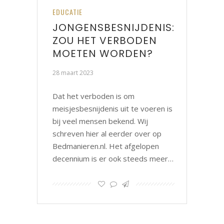
EDUCATIE
JONGENSBESNIJDENIS:
ZOU HET VERBODEN
MOETEN WORDEN?
28 maart 2023
Dat het verboden is om
meisjesbesnijdenis uit te voeren is
bij veel mensen bekend. Wij
schreven hier al eerder over op
Bedmanieren.nl. Het afgelopen
decennium is er ook steeds meer…