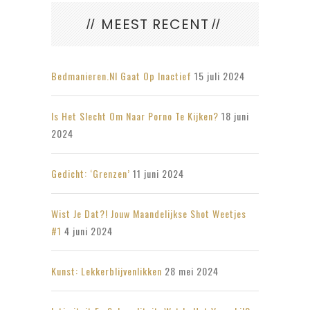
MEEST RECENT
Bedmanieren.nl Gaat Op Inactief
15 juli 2024
Is Het Slecht Om Naar Porno Te Kijken?
18 juni
2024
Gedicht: ‘Grenzen’
11 juni 2024
Wist Je Dat?! Jouw Maandelijkse Shot Weetjes
#1
4 juni 2024
Kunst: Lekkerblijvenlikken
28 mei 2024