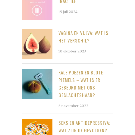
INACTIEF
15 juli 2024
VAGINA EN VULVA: WAT IS
HET VERSCHIL?
10 oktober 2023
KALE POEZEN EN BLOTE
PIEMELS – WAT IS ER
GEBEURD MET ONS
GESLACHTSHAAR?
8 november 2022
SEKS EN ANTIDEPRESSIVA;
WAT ZIJN DE GEVOLGEN?