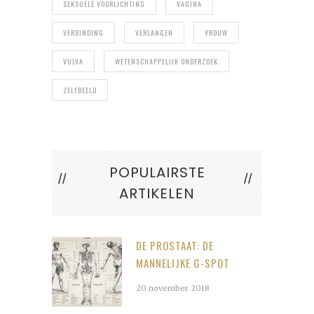
SEKSUELE VOORLICHTING
VAGINA
VERBINDING
VERLANGEN
VROUW
VULVA
WETENSCHAPPELIJK ONDERZOEK
ZELFBEELD
POPULAIRSTE
ARTIKELEN
DE PROSTAAT: DE
MANNELIJKE G-SPOT
20 november 2018