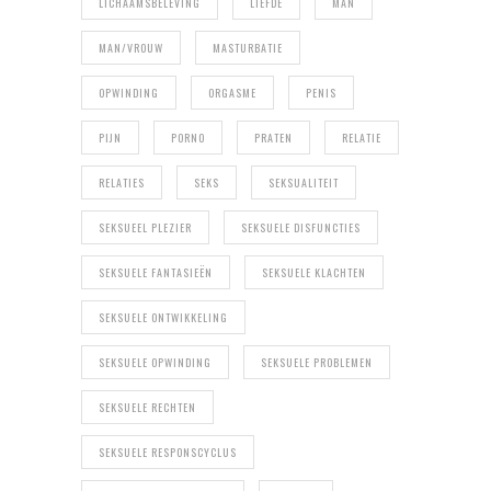
LICHAAMSBELEVING
LIEFDE
MAN
MAN/VROUW
MASTURBATIE
OPWINDING
ORGASME
PENIS
PIJN
PORNO
PRATEN
RELATIE
RELATIES
SEKS
SEKSUALITEIT
SEKSUEEL PLEZIER
SEKSUELE DISFUNCTIES
SEKSUELE FANTASIEËN
SEKSUELE KLACHTEN
SEKSUELE ONTWIKKELING
SEKSUELE OPWINDING
SEKSUELE PROBLEMEN
SEKSUELE RECHTEN
SEKSUELE RESPONSCYCLUS