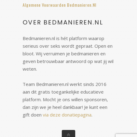
Algemene Voorwaarden Bedmanieren.nl
OVER BEDMANIEREN.NL
Bedmanieren.nl is hét platform waarop
serieus over seks wordt gepraat. Open en
bloot. Wij verruimen je bedmanieren en
geven betrouwbaar antwoord op wat jij wil
weten.
Team Bedmanieren.nl werkt sinds 2016
aan dit gratis toegankelijke educatieve
platform. Mocht je ons willen sponsoren,
dan zijn we je heel dankbaar! Je kunt een
gift doen
via deze donatiepagina
.