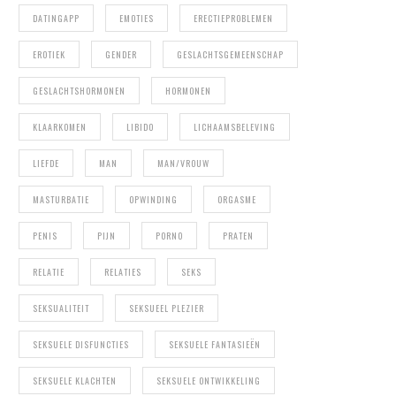
DATINGAPP
EMOTIES
ERECTIEPROBLEMEN
EROTIEK
GENDER
GESLACHTSGEMEENSCHAP
GESLACHTSHORMONEN
HORMONEN
KLAARKOMEN
LIBIDO
LICHAAMSBELEVING
LIEFDE
MAN
MAN/VROUW
MASTURBATIE
OPWINDING
ORGASME
PENIS
PIJN
PORNO
PRATEN
RELATIE
RELATIES
SEKS
SEKSUALITEIT
SEKSUEEL PLEZIER
SEKSUELE DISFUNCTIES
SEKSUELE FANTASIEËN
SEKSUELE KLACHTEN
SEKSUELE ONTWIKKELING