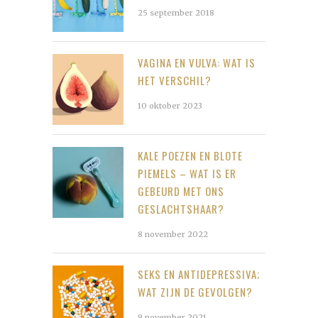
25 september 2018
VAGINA EN VULVA: WAT IS
HET VERSCHIL?
10 oktober 2023
KALE POEZEN EN BLOTE
PIEMELS – WAT IS ER
GEBEURD MET ONS
GESLACHTSHAAR?
8 november 2022
SEKS EN ANTIDEPRESSIVA;
WAT ZIJN DE GEVOLGEN?
9 november 2021