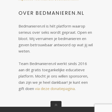
OVER BEDMANIEREN.NL
Bedmanieren.nl is hét platform waarop
serieus over seks wordt gepraat. Open en
bloot. Wij verruimen je bedmanieren en
geven betrouwbaar antwoord op wat jij wil
weten.
Team Bedmanieren.nl werkt sinds 2016
aan dit gratis toegankelijke educatieve
platform. Mocht je ons willen sponsoren,
dan zijn we je heel dankbaar! Je kunt een
gift doen
via deze donatiepagina
.