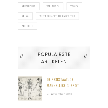
VERBINDING
VERLANGEN
VROUW
VULVA
WETENSCHAPPELIJK ONDERZOEK
ZELFBEELD
POPULAIRSTE
ARTIKELEN
DE PROSTAAT: DE
MANNELIJKE G-SPOT
20 november 2018