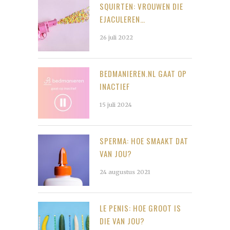
SQUIRTEN: VROUWEN DIE
EJACULEREN…
26 juli 2022
BEDMANIEREN.NL GAAT OP
INACTIEF
15 juli 2024
SPERMA: HOE SMAAKT DAT
VAN JOU?
24 augustus 2021
LE PENIS: HOE GROOT IS
DIE VAN JOU?