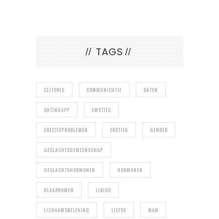
TAGS
CLITORIS
COMMUNICATIE
DATEN
DATINGAPP
EMOTIES
ERECTIEPROBLEMEN
EROTIEK
GENDER
GESLACHTSGEMEENSCHAP
GESLACHTSHORMONEN
HORMONEN
KLAARKOMEN
LIBIDO
LICHAAMSBELEVING
LIEFDE
MAN