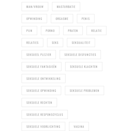
MAN/VROUW
MASTURBATIE
OPWINDING
ORGASME
PENIS
PIJN
PORNO
PRATEN
RELATIE
RELATIES
SEKS
SEKSUALITEIT
SEKSUEEL PLEZIER
SEKSUELE DISFUNCTIES
SEKSUELE FANTASIEËN
SEKSUELE KLACHTEN
SEKSUELE ONTWIKKELING
SEKSUELE OPWINDING
SEKSUELE PROBLEMEN
SEKSUELE RECHTEN
SEKSUELE RESPONSCYCLUS
SEKSUELE VOORLICHTING
VAGINA