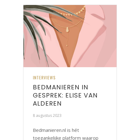
INTERVIEWS
BEDMANIEREN IN
GESPREK: ELISE VAN
ALDEREN
8 augustus 2023
Bedmanieren.nl is hét
toegankelijke platform waarop