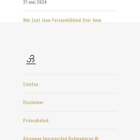
21 mei 2024
Wat Zegt Jouw Persoonlijkheid Over Jouw
Seksleven?
14 mei 2024
Colofon
Disclaimer
Privacybeleid
Algemene Voorwaarden Bedmanieren.nl