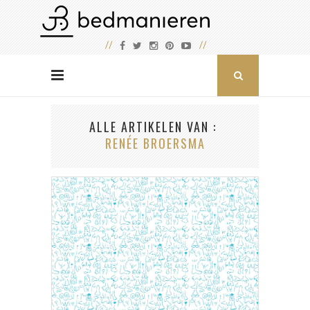
ALLE ARTIKELEN VAN
RENÉE BROERSMA