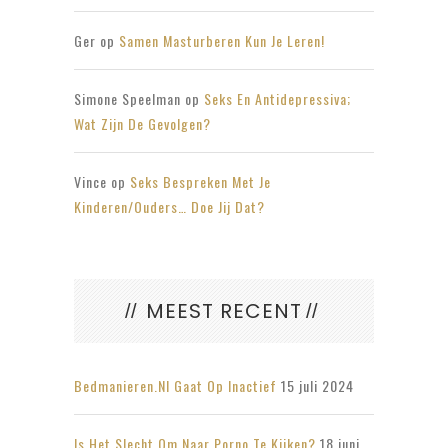
Ger
op
Samen Masturberen Kun Je Leren!
Simone Speelman
op
Seks En Antidepressiva;
Wat Zijn De Gevolgen?
Vince
op
Seks Bespreken Met Je
Kinderen/ouders… Doe Jij Dat?
MEEST RECENT
Bedmanieren.nl Gaat Op Inactief
15 juli 2024
Is Het Slecht Om Naar Porno Te Kijken?
18 juni