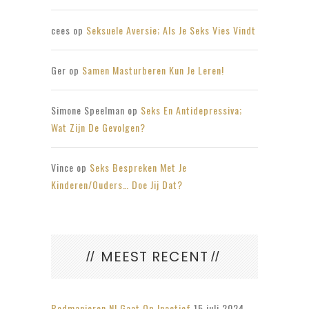
cees
op
Seksuele Aversie; Als Je Seks Vies Vindt
Ger
op
Samen Masturberen Kun Je Leren!
Simone Speelman
op
Seks En Antidepressiva;
Wat Zijn De Gevolgen?
Vince
op
Seks Bespreken Met Je
Kinderen/ouders… Doe Jij Dat?
MEEST RECENT
Bedmanieren.nl Gaat Op Inactief
15 juli 2024